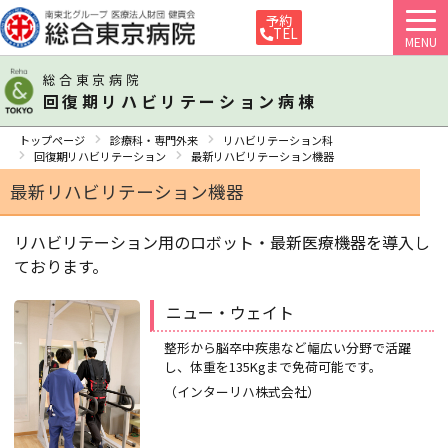
予約
TEL
MENU
総合東京病院
回復期リハビリテーション病棟
トップページ
診療科・専門外来
リハビリテーション科
回復期リハビリテーション
最新リハビリテーション機器
最新リハビリテーション機器
リハビリテーション用のロボット・最新医療機器を導入し
ております。
ニュー・ウェイト
整形から脳卒中疾患など幅広い分野で活躍
し、体重を135Kgまで免荷可能です。
（インターリハ株式会社）