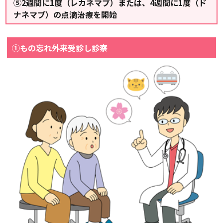
⑤2週間に1度（レカネマブ）または、4週間に1度（ド
ナネマブ）の点滴治療を開始
①もの忘れ外来受診し診察