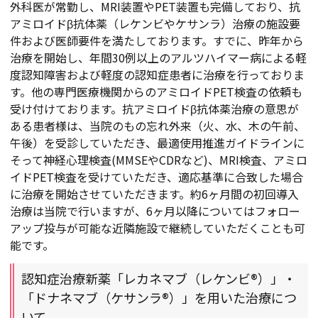
外科医が常勤し、MRI装置やPET装置も完備しており、抗
アミロイドβ抗体薬（レケンビやケサンラ）治療の施設要
件および医師要件を満たしております。すでに、昨年から
治療を開始し、年間30例以上のアルツハイマー病による軽
度認知障害および軽度の認知症患者に治療を行っておりま
す。他の専門医療機関からのアミロイドPET検査の依頼も
受け付けております。抗アミロイドβ抗体薬治療の意思が
ある患者様は、当院のもの忘れ外来（火、水、木の午前、
午後）を受診していただき、最適使用推進ガイドラインに
そって神経心理検査(MMSEやCDRなど)、MRI検査、アミロ
イドPET検査を受けていただき、適応基準に合致した場合
に治療を開始させていただきます。約6ヶ月間の初回導入
治療は当院で行いますが、6ヶ月以降についてはフォロー
アップ投与が可能な近隣施設で継続していただくことも可
能です。
認知症治療新薬「レカネマブ（レケンビ®）」・
「ドナネマブ（ケサンラ®）」を用いた治療につ
いて