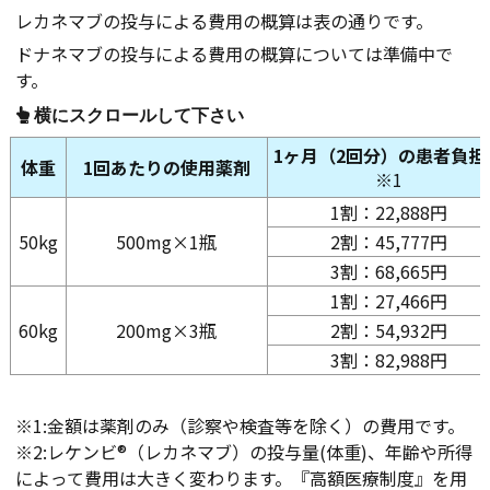
レカネマブの投与による費用の概算は表の通りです。
ドナネマブの投与による費用の概算については準備中で
す。
1ヶ月（2回分）の患者負担
体重
1回あたりの使用薬剤
※1
1割：22,888円
50kg
500mg×1瓶
2割：45,777円
3割：68,665円
1割：27,466円
60kg
200mg×3瓶
2割：54,932円
3割：82,988円
※1:金額は薬剤のみ（診察や検査等を除く）の費用です。
※2:レケンビ®（レカネマブ）の投与量(体重)、年齢や所得
によって費用は大きく変わります。『高額医療制度』を用