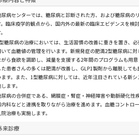
糖尿病センターでは、糖尿病と診断された方、および糖尿病の
す。臨床疫学的観点から、国内外の最新の臨床エビデンスを検
す。
2型糖尿病の治療においては、生活習慣の改善に重きを置き、必
用いて血糖値の管理を行います。新規発症の肥満2型糖尿病に対し
ながら食欲を調節し、減量を支援する2年間のプログラムも用意
した患者さんの多くは肥満が改善し、GLP1製剤から離脱して
います。また、1型糖尿病に対しては、近年注目されている新シ
施します。
糖尿病の合併症である、網膜症・腎症・神経障害や動脈硬化性
器内科などと連携を取りながら治療を進めます。血糖コントロ
入院治療も実施します。
外来診療