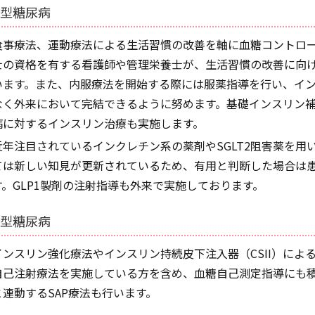
2型糖尿病
食事療法、運動療法による生活習慣の改善を軸に血糖コントロ
士の資格を有する看護師や管理栄養士が、生活習慣の改善に向
います。また、内服療法を開始する際には服薬指導を行い、イ
なく外来において完結できるように努めます。基礎インスリン補
病に対するインスリン治療も実施します。
近年注目されているインクレチン系の薬剤やSGLT2阻害薬を用
ては新しい知見が更新されているため、有用と判断した場合は
す。GLP1製剤の注射指導も外来で実施しております。
1型糖尿病
インスリン強化療法やインスリン持続皮下注入器（CSII）によ
自己注射療法を実施している方を含め、血糖自己測定指導にも積
と連動するSAP療法も行います。