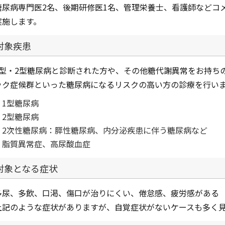
糖尿病専門医2名、後期研修医1名、管理栄養士、看護師などコ
実施します。
対象疾患
1型・2型糖尿病と診断された方や、その他糖代謝異常をお持ち
ック症候群といった糖尿病になるリスクの高い方の診療を行い
1型糖尿病
2型糖尿病
2次性糖尿病：膵性糖尿病、内分泌疾患に伴う糖尿病など
脂質異常症、高尿酸血症
対象となる症状
多尿、多飲、口渇、傷口が治りにくい、倦怠感、疲労感がある
上記のような症状がありますが、自覚症状がないケースも多く