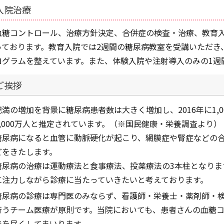
入院治療
血糖コントロール、治療方針決定、合併症の検査・治療、教育
っております。教育入院では2週間の糖尿病教室を受講いただき
ログラムを整えています。また、体験入院や注射導入のみの1週
ご挨拶
肥満の増加を背景に糖尿病患者数は大きく増加し、2016年に1,
2,000万人と推定されています。（※国民健康・栄養調査より）
糖尿病になると血管に動脈硬化が起こり、網膜症や腎症などの
どをきたします。
糖尿病の治療は運動療法と食事療法、投薬療法の3本柱となりま
に注力しながら診療に当たっていきたいと考えております。
糖尿病の診療は専門医のみならず、看護師・栄養士・薬剤師・
行うチーム医療が原則です。当院においても、患者さんの血糖
善を尽くしてまいります。