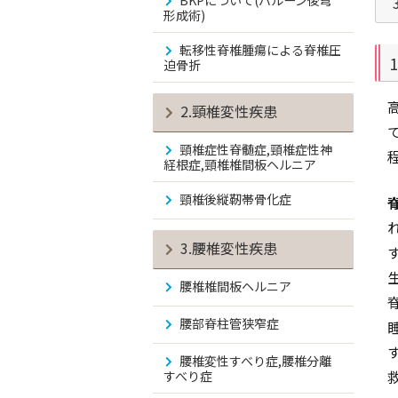
BKPについて(バルーン後弯
形成術)
転移性脊椎腫瘍による脊椎圧
迫骨折
2.頸椎変性疾患
頸椎症性脊髄症,頸椎症性神
経根症,頸椎椎間板ヘルニア
頸椎後縦靭帯骨化症
3.腰椎変性疾患
腰椎椎間板ヘルニア
腰部脊柱管狭窄症
腰椎変性すべり症,腰椎分離
すべり症