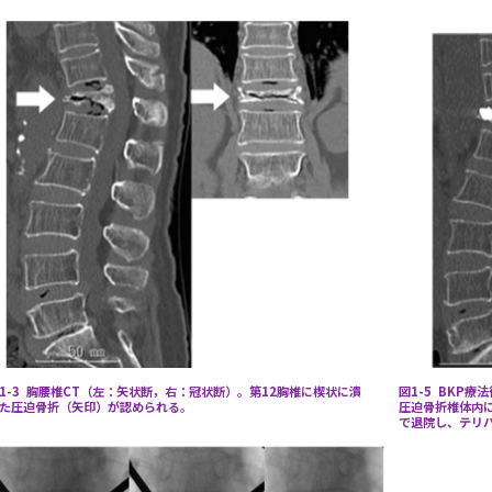
1-3 胸腰椎CT（左：矢状断，右：冠状断）。第12胸椎に楔状に潰
図1-5 BKP
た圧迫骨折（矢印）が認められる。
圧迫骨折椎体内に
で退院し、テリ