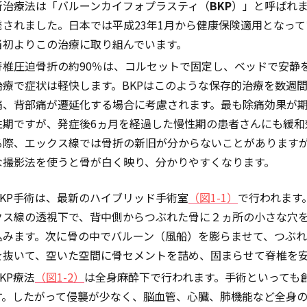
新治療法は「バルーンカイフォプラスティ（
BKP
）」と呼ばれま
発されました。日本では平成23年1月から健康保険適用となっ
当初よりこの治療に取り組んでいます。
脊椎圧迫骨折の約90％は、コルセットで固定し、ベッドで安静
治療で症状は軽快します。BKPはこのような保存的治療を数週
痛、背部痛が遷延化する場合に考慮されます。最も除痛効果が期
性期ですが、発症後6ヵ月を経過した慢性期の患者さんにも緩和
る際、エックス線では骨折の新旧が分からないことがありますが
な撮影法を使うと骨が白く映り、分かりやすくなります。
BKP手術は、最新のハイブリッド手術室
（図1-1）
で行われます
クス線の透視下で、背中側からつぶれた骨に２ヵ所の小さな穴
込みます。次に骨の中でバルーン（風船）を膨らませて、つぶ
を抜いて、空いた空間に骨セメントを詰め、固まらせて脊椎を
BKP療法
（図1-2）
は全身麻酔下で行われます。手術といっても
す。したがって侵襲が少なく、脳血管、心臓、肺機能など全身