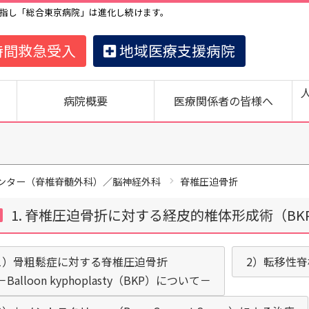
指し「総合東京病院」は進化し続けます。
時間救急受入
地域医療支援病院
病院概要
医療関係者の皆様へ
ンター（脊椎脊髄外科）／脳神経外科
脊椎圧迫骨折
1. 脊椎圧迫骨折に対する経皮的椎体形成術（BK
1）骨粗鬆症に対する脊椎圧迫骨折
2）転移性
－Balloon kyphoplasty（BKP）について－