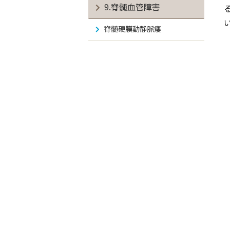
9.脊髄血管障害
脊髄硬膜動静脈瘻