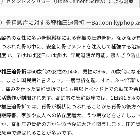
3）セメントスクリュー（Bone Cement Screw）による治療
1）骨粗鬆症に対する脊椎圧迫骨折 －Balloon kyphopl
高齢者の女性に多い骨粗鬆症による脊椎の圧迫骨折。なかなか
てつぶれた骨の中に、安全に骨セメントを注入して補強する治療
程度で、早ければ翌日には歩け、早期退院が可能。寝たきり防
脊椎圧迫骨折
は60歳代の女性の14％、男性の8％、70歳代にな
れ、まさに国民病と言えます。一度骨折を起こすと、3～4倍新
す。痛みを伴った脊椎骨折では1ヵ月以上ベッド上での臥床を余
生活動作が制限されます。高齢者の安静臥床では、1日約1.5％
脊椎圧迫骨折では、背骨が楔状につぶれることから背骨の後方
睡眠障害、家族や友人への依存度増大、うつ病などをきたしま
すが、脊椎圧迫骨折の方が生命予後に大きく関与します。圧迫
救急車で運ばれることが多いです。