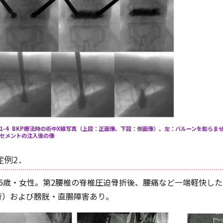
1-4 BKP療法時の術中X線写真（上段：正面像、下段：側面像）。左：バルーンを膨ら
セメントの注入後の像
症例2．
75歳・女性。第2腰椎の脊椎圧迫骨折後、腰痛など一端軽快し
行）および膀胱・直腸障害あり。