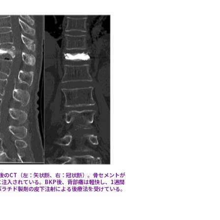
療法後のCT（左：矢状断、右：冠状断）。骨セメントが
注入されている。BKP後、背部痛は軽快し、1週間
パラチド製剤の皮下注射による後療法を受けている。