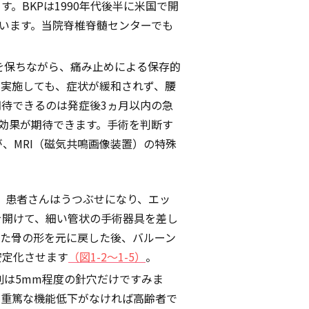
す。BKPは1990年代後半に米国で開
ています。当院脊椎脊髄センターでも
を保ちながら、痛み止めによる保存的
間実施しても、症状が緩和されず、腰
待できるのは発症後3ヵ月以内の急
効果が期待できます。手術を判断す
、MRI（磁気共鳴画像装置）の特殊
。患者さんはうつぶせになり、エッ
を開けて、細い管状の手術器具を差し
れた骨の形を元に戻した後、バルーン
安定化させます
（図1-2～1-5）
。
創は5mm程度の針穴だけですみま
の重篤な機能低下がなければ高齢者で