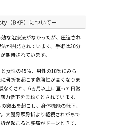
asty（BKP）について－
有効な治療法がなかったが、圧迫され
法が開発されています。手術は30分
止が期待されています。
ると女性の45％、男性の18％にみら
たに骨折を起こす危険性が高くなりま
儀なくされ、6ヵ月以上に亘って日常
の筋力低下をまねくとされています。
への突出を起こし、身体機能の低下、
す。大腿骨頭骨折より軽視されがちで
骨折が起こると腰痛がドーンときて、