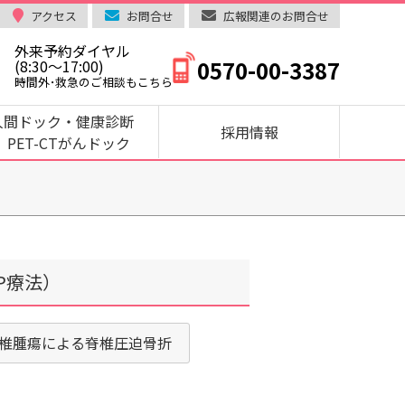
アクセス
お問合せ
広報関連のお問合せ
外来予約ダイヤル
0570-00-3387
(8:30～17:00)
時間外･救急のご相談もこちら
人間ドック・健康診断
採用情報
PET-CTがんドック
P療法）
脊椎腫瘍による脊椎圧迫骨折