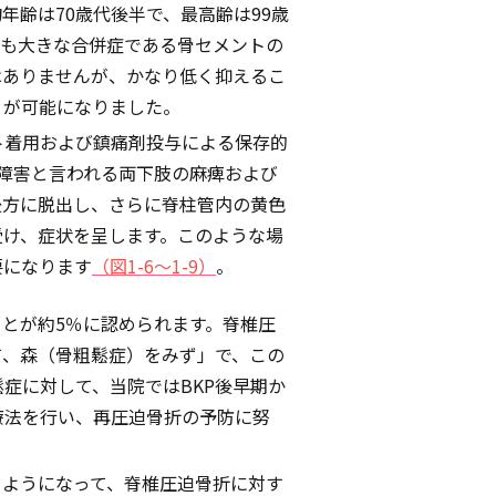
年齢は70歳代後半で、最高齢は99歳
最も大きな合併症である骨セメントの
はありませんが、かなり低く抑えるこ
とが可能になりました。
ト着用および鎮痛剤投与による保存的
障害と言われる両下肢の麻痺および
後方に脱出し、さらに脊柱管内の黄色
受け、症状を呈します。このような場
要になります
（図1-6～1-9）
。
ことが約5％に認められます。脊椎圧
て、森（骨粗鬆症）をみず」で、この
症に対して、当院ではBKP後早期か
療法を行い、再圧迫骨折の予防に努
るようになって、脊椎圧迫骨折に対す