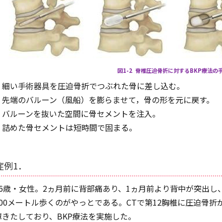
図1-2 脊椎圧迫骨折に対するBKP療法の
細い手術器具を圧迫骨折でつぶれた骨に差し込む。
先端のバルーン（風船）を膨らませて，骨の形を元に戻す。
バルーンを抜いた空間に骨セメントを注入。
詰めた骨セメントは短時間で固まる。
症例1．
76歳・女性。2ヵ月前に背部痛あり、1ヵ月前より背中が突出
100メートル歩くのがやっとである。CTで第12胸椎に圧迫骨
障きたしており、BKP療法を実施した。