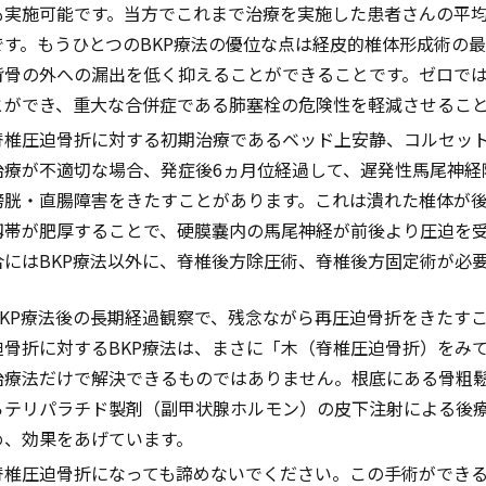
も実施可能です。当方でこれまで治療を実施した患者さんの平均
です。もうひとつのBKP療法の優位な点は経皮的椎体形成術の
背骨の外への漏出を低く抑えることができることです。ゼロで
とができ、重大な合併症である肺塞栓の危険性を軽減させるこ
脊椎圧迫骨折に対する初期治療であるベッド上安静、コルセッ
治療が不適切な場合、発症後6ヵ月位経過して、遅発性馬尾神経
膀胱・直腸障害をきたすことがあります。これは潰れた椎体が
靱帯が肥厚することで、硬膜嚢内の馬尾神経が前後より圧迫を
合にはBKP療法以外に、脊椎後方除圧術、脊椎後方固定術が必
BKP療法後の長期経過観察で、残念ながら再圧迫骨折をきたす
迫骨折に対するBKP療法は、まさに「木（脊椎圧迫骨折）をみ
治療法だけで解決できるものではありません。根底にある骨粗鬆
らテリパラチド製剤（副甲状腺ホルモン）の皮下注射による後
め、効果をあげています。
脊椎圧迫骨折になっても諦めないでください。この手術ができ