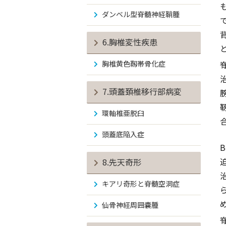
ダンベル型脊髄神経鞘腫
6.胸椎変性疾患
胸椎黄色靱帯骨化症
7.頭蓋頚椎移行部病変
環軸椎亜脱臼
頭蓋底陥入症
8.先天奇形
キアリ奇形と脊髄空洞症
仙骨神経周囲嚢腫