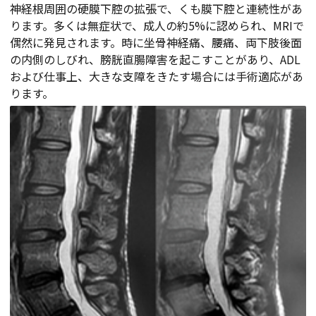
神経根周囲の硬膜下腔の拡張で、くも膜下腔と連続性があ
ります。多くは無症状で、成人の約5%に認められ、MRIで
偶然に発見されます。時に坐骨神経痛、腰痛、両下肢後面
の内側のしびれ、膀胱直腸障害を起こすことがあり、ADL
および仕事上、大きな支障をきたす場合には手術適応があ
ります。