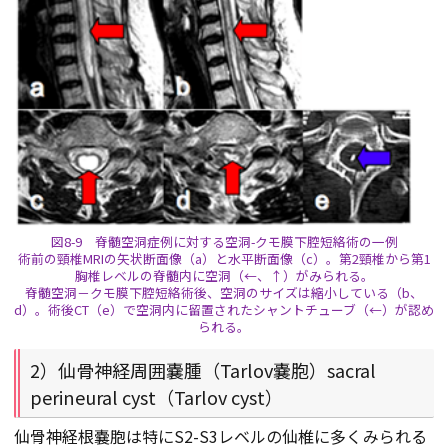
図8-9 脊髄空洞症例に対する空洞-クモ膜下腔短絡術の一例
術前の頸椎MRIの矢状断面像（a）と水平断面像（c）。第2頸椎から第1
胸椎レベルの脊髄内に空洞（←、↑）がみられる。
脊髄空洞－クモ膜下腔短絡術後、空洞のサイズは縮小している（b、
d）。術後CT（e）で空洞内に留置されたシャントチューブ（←）が認め
られる。
2）仙骨神経周囲嚢腫（Tarlov嚢胞）sacral
perineural cyst（Tarlov cyst）
仙骨神経根嚢胞は特にS2-S3レベルの仙椎に多くみられる