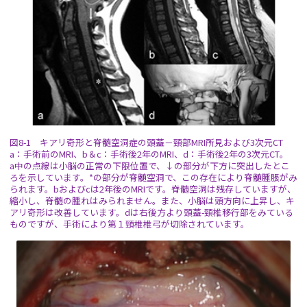
図8-1 キアリ奇形と脊髄空洞症の頭蓋－頸部MRI所見および3次元CT
a：手術前のMRI、b＆c：手術後2年のMRI、d：手術後2年の3次元CT。
a中の点線は小脳の正常の下限位置で、↓の部分が下方に突出したとこ
ろを示しています。*の部分が脊髄空洞で、この存在により脊髄腫脹がみ
られます。bおよびcは2年後のMRIです。脊髄空洞は残存していますが、
縮小し、脊髄の腫れはみられません。また、小脳は頭方向に上昇し、キ
アリ奇形は改善しています。dは右後方より頭蓋-頸椎移行部をみている
ものですが、手術により第１頸椎椎弓が切除されています。