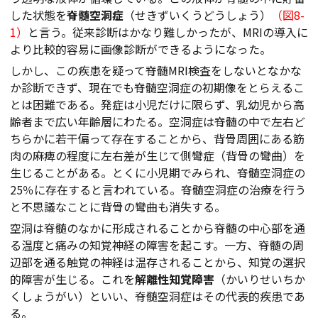
した状態を
脊髄空洞症
（せきずいくうどうしょう）
（図8-
1）
と言う。従来診断はかなり難しかったが、MRIの導入に
より比較的容易に画像診断ができるようになった。
しかし、この疾患を疑って脊髄MRI検査をしないとなかな
か診断できず、現在でも脊髄空洞症の初期像をとらえるこ
とは困難である。発症は小児だけに限らず、乳幼児から高
齢者まで広い年齢層にわたる。空洞症は脊髄の中で左右ど
ちらかに若干偏って存在することから、背骨周囲にある筋
肉の麻痺の程度に左右差が生じて側彎症（背骨の彎曲）を
生じることがある。とくに小児期でみられ、脊髄空洞症の
25％に存在すると言われている。脊髄空洞症の治療を行う
と不思議なことに背骨の彎曲も消失する。
空洞は脊髄のなかに形成されることから脊髄の中心部を通
る温度と痛みの知覚神経の障害を起こす。一方、脊髄の周
辺部を通る触覚の神経は温存されることから、知覚の選択
的障害が生じる。これを
解離性知覚障害
（かいりせいちか
くしょうがい）といい、脊髄空洞症はその代表的疾患であ
る。