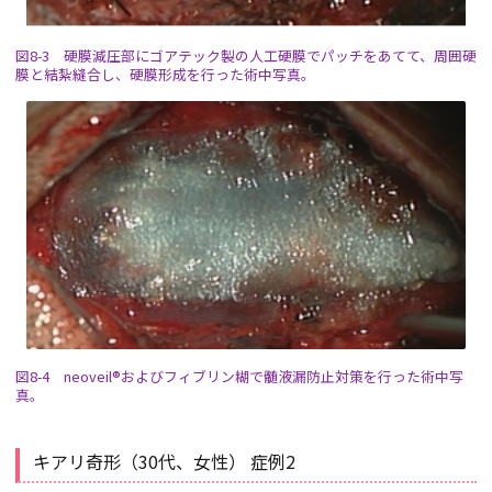
図8-3 硬膜減圧部にゴアテック製の人工硬膜でパッチをあてて、周囲硬
膜と結紮縫合し、硬膜形成を行った術中写真。
図8-4 neoveil®およびフィブリン糊で髄液漏防止対策を行った術中写
真。
キアリ奇形（30代、女性） 症例2