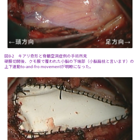
図8-2 キアリ奇形と脊髄空洞症例の手術所見
硬膜切開後、クモ膜で覆われた小脳の下端部（小脳扁桃と言います）の
上下運動to-and-fro movementが明瞭になった。