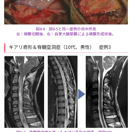
図8-6 図8-5と同一症例の術中所見
左：硬膜切開後、右：自家大腿筋膜による硬膜形成術後。
キアリ奇形＆脊髄空洞症（10代、男性） 症例3