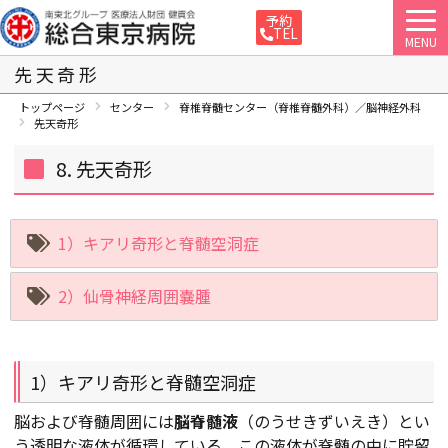
予約
TEL
MENU
先天奇形
トップページ
センター
脊椎脊髄センター（脊椎脊髄外科）／脳神経外科
先天奇形
8. 先天奇形
1）キアリ奇形と脊髄空洞症
2）仙骨神経周囲嚢腫
1）キアリ奇形と脊髄空洞症
脳および脊髄周囲には
脳脊髄液
（のうせきずいえき）とい
う透明な液体が循環している。この液体が脊髄の中に貯留