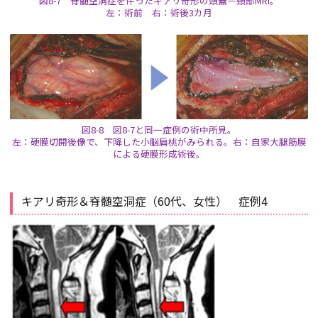
図8-7 脊髄空洞症を伴ったキアリ奇形の頭蓋－頸部MRI。
左：術前 右：術後3カ月
図8-8 図8-7と同一症例の術中所見。
左：硬膜切開後像で、下降した小脳扁桃がみられる。右：自家大腿筋膜
による硬膜形成術後。
キアリ奇形＆脊髄空洞症（60代、女性） 症例4