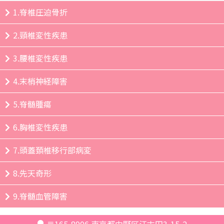
1.脊椎圧迫骨折
2.頸椎変性疾患
3.腰椎変性疾患
4.末梢神経障害
5.脊髄腫瘍
6.胸椎変性疾患
7.頭蓋頚椎移行部病変
8.先天奇形
9.脊髄血管障害
〒165-8906
東京都中野区江古田3-15-2