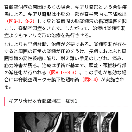
脊髄空洞症の原因は多くの場合、キアリ奇形という合併疾
患による。
キアリ奇形
は小脳の一部が脊柱管内に下降脱出
（図8-1、8-2）
して脳と脊髄間の脳脊髄液の循環障害を起
こし、脊髄空洞症をきたす。したがって、治療は脊髄空洞
症よりもキアリ奇形の治療を先行させる。
なによりも早期診断、治療が必要である。脊髄空洞が存在
すると周囲の正常の脊髄が圧迫をうけ、長期におよぶと周
囲脊髄の変性萎縮に陥り、耐え難い手足のしびれ、痛み、
筋力障害が残る。治療は手術が基本で、頭蓋・頸椎移行部
の減圧術が行われる
（図8-1～8-3）
。この手術が無効な場
合には脊髄空洞－クモ膜下腔短絡術
（図8-4）
が実施され
る。
キアリ奇形＆脊髄空洞症 症例1