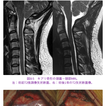
図8-5 キアリ奇形の頭蓋－頸部MRI。
左：術前T2強調像矢状断面、右：術後1年のT2矢状断面像。