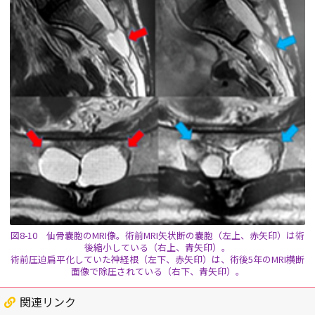
図8-10 仙骨嚢胞のMRI像。術前MRI矢状断の嚢胞（左上、赤矢印）は術
後縮小している（右上、青矢印）。
術前圧迫扁平化していた神経根（左下、赤矢印）は、術後5年のMRI横断
面像で除圧されている（右下、青矢印）。
関連リンク