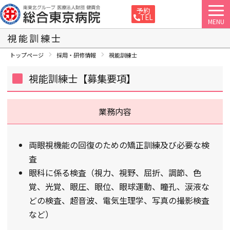
予約
TEL
MENU
視能訓練士
トップページ
採用・研修情報
視能訓練士
視能訓練士【募集要項】
業務内容
両眼視機能の回復のための矯正訓練及び必要な検
査
眼科に係る検査（視力、視野、屈折、調節、色
覚、光覚、眼圧、眼位、眼球運動、瞳孔、涙液な
どの検査、超音波、電気生理学、写真の撮影検査
など）