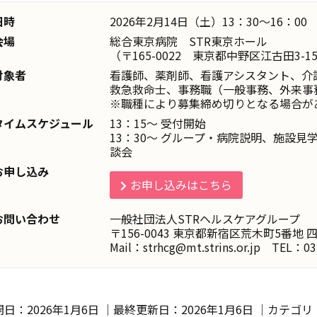
日時
2026年2月14日（土）13：30～16：00
会場
総合東京病院 STR東京ホール
（〒165-0022 東京都中野区江古田3-15
対象者
看護師、薬剤師、看護アシスタント、介
救急救命士、事務職（一般事務、外来事
※職種により募集締め切りとなる場合が
タイムスケジュール
13：15～ 受付開始
13：30～ グループ・病院説明、施設
談会
お申し込み
お申し込みはこちら
お問い合わせ
一般社団法人STRヘルスケアグループ
〒156-0043 東京都新宿区荒木町5番地
Mail：strhcg@mt.strins.or.jp TEL：03
開日：2026年1月6日 ｜最終更新日：
2026年1月6日
｜カテゴリ