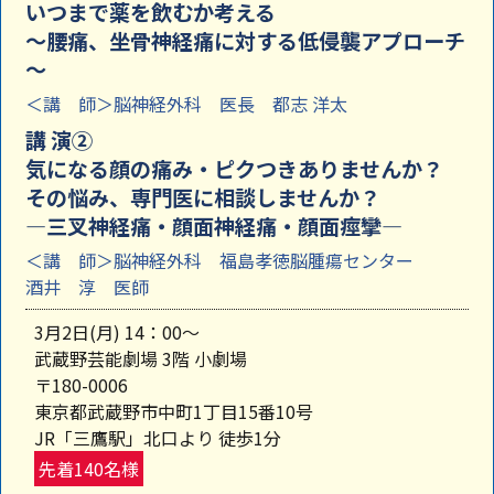
いつまで薬を飲むか考える
～腰痛、坐骨神経痛に対する低侵襲アプローチ
～
＜講 師＞脳神経外科 医長 都志 洋太
講 演②
気になる顔の痛み・ピクつきありませんか？
その悩み、専門医に相談しませんか？
―三叉神経痛・顔面神経痛・顔面痙攣―
＜講 師＞脳神経外科 福島孝徳脳腫瘍センター
酒井 淳 医師
3月2日(月) 14：00～
武蔵野芸能劇場 3階 小劇場
〒180-0006
東京都武蔵野市中町1丁目15番10号
JR「三鷹駅」北口より 徒歩1分
先着140名様