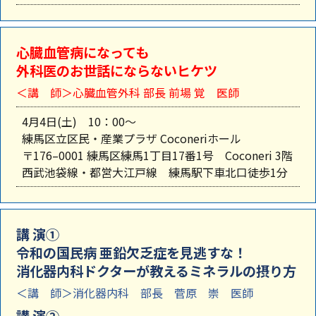
心臓血管病になっても
外科医のお世話にならないヒケツ
＜講 師＞心臓血管外科 部長 前場 覚 医師
4月4日(土) 10：00～
練馬区立区民・産業プラザ Coconeriホール
〒176–0001 練馬区練馬1丁目17番1号 Coconeri 3階
西武池袋線・都営大江戸線 練馬駅下車北口徒歩1分
講 演①
令和の国民病 亜鉛欠乏症を見逃すな！
消化器内科ドクターが教えるミネラルの摂り方
＜講 師＞消化器内科 部長 菅原 崇 医師