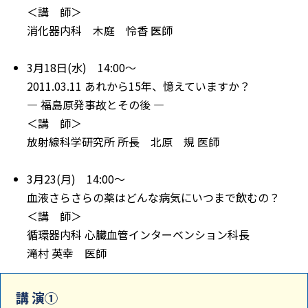
＜講 師＞
消化器内科 木庭 怜香 医師
3月18日(水) 14:00～
2011.03.11 あれから15年、憶えていますか？
― 福島原発事故とその後 ―
＜講 師＞
放射線科学研究所 所長 北原 規 医師
3月23(月) 14:00～
血液さらさらの薬はどんな病気にいつまで飲むの？
＜講 師＞
循環器内科 心臓血管インターベンション科長
滝村 英幸 医師
講 演①