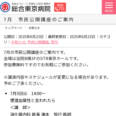
予約
TEL
MENU
7月 市民公開講座のご案内
トップページ
お知らせ
公開日：2025年6月23日 ｜最終更新日：
2025年6月23日
｜カテゴ
リ：
お知らせ
,
市民公開講座
,
院内
7月の市民公開講座のご案内です。
会場は当院B棟3FのSTR東京ホールです。
参加費無料ですのでお気軽にご参加ください。
※講演内容やスケジュールが変更になる場合があります。
予めご了承ください。
7月5日㈯ 14:00～
便潜血陽性と言われたら
＜講 師＞
消化器内科 医長 滝本 恒行 医師