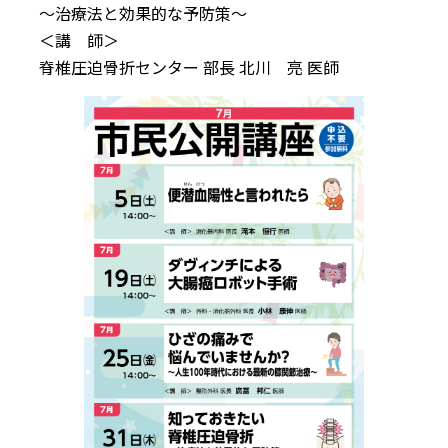
～治療法と効果的な予防策～
＜講 師＞
脊椎圧迫骨折センター 部長 北川 亮 医師