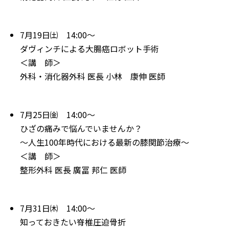
7月19日㈯ 14:00～
ダヴィンチによる大腸癌ロボット手術
＜講 師＞
外科・消化器外科 医長 小林 康伸 医師
7月25日㈮ 14:00～
ひざの痛みで悩んでいませんか？
～人生100年時代における最新の膝関節治療～
＜講 師＞
整形外科 医長 廣冨 邦仁 医師
7月31日㈭ 14:00～
知っておきたい脊椎圧迫骨折